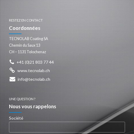
RESTEZ EN CONTACT
Coordonnées
TECNOLAB Coating SA
Chemin du Saux 13
CH – 1131 Tolochenaz
+41 (0)21 803 77 44
www.tecnolab.ch
info@tecnolab.ch
UNE QUESTION ?
Nous vous rappelons
Société